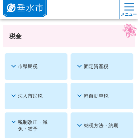
垂水市
メニュー
税金
市県民税
固定資産税
法人市民税
軽自動車税
税制改正・減
納税方法・納期
免・猶予