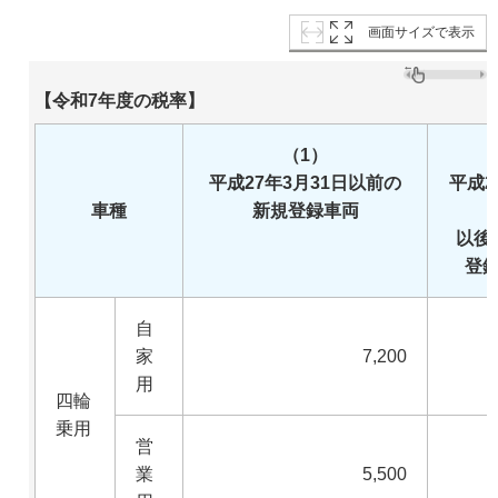
画面サイズで表示
【令和7年度の税率】
（1）
（
平成27年3月31日以前の
平成2
車種
新規登録車両
以後
登
自
家
7,200
用
四輪
乗用
営
業
5,500