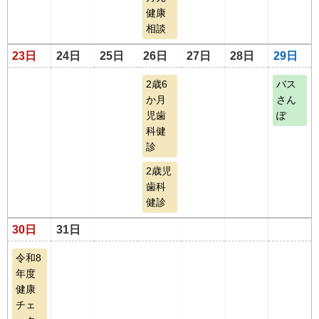
健康
相談
23日
24日
25日
26日
27日
28日
29日
2歳6
バス
か月
さん
児歯
ぽ
科健
診
2歳児
歯科
健診
30日
31日
令和8
年度
健康
チェ