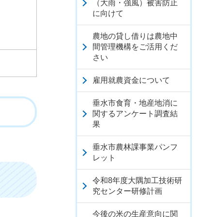
（大雨・強風）被害防止
に向けて
農地の貸し借りは農地中
間管理機構をご活用くだ
さい
雇用就農資金について
垂水市食育・地産地消に
関するアンケート調査結
果
垂水市農林課事業パンフ
レット
令和8年度大隅加工技術研
究センター研修計画
今後の米の生産意向に関