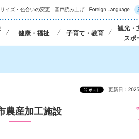
字サイズ・色合いの変更
音声読み上げ
Foreign Language
続
観光・
健康・福祉
子育て・教育
スポ
更新日：202
市農産加工施設