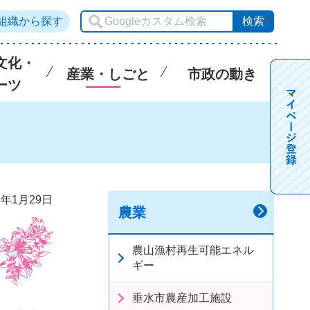
組織から探す
文化・
産業・しごと
市政の動き
ーツ
5年1月29日
農業
農山漁村再生可能エネル
ギー
垂水市農産加工施設