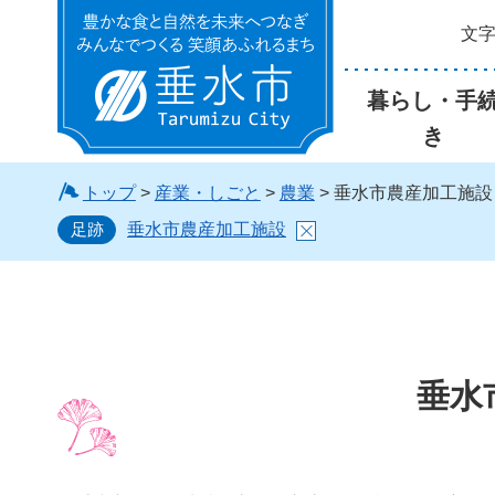
文
垂水市
暮らし・手
き
トップ
>
産業・しごと
>
農業
> 垂水市農産加工施設
足跡
垂水市農産加工施設
垂水