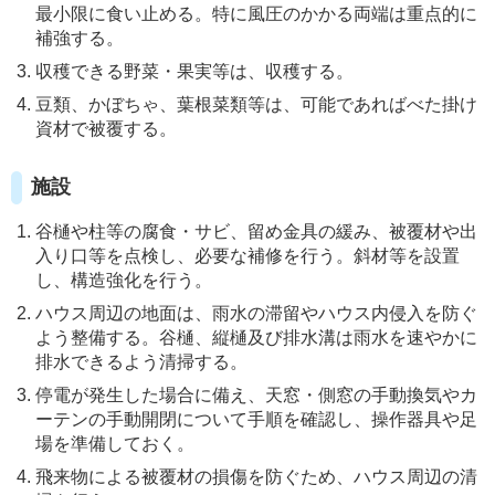
最小限に食い止める。特に風圧のかかる両端は重点的に
補強する。
収穫できる野菜・果実等は、収穫する。
豆類、かぼちゃ、葉根菜類等は、可能であればべた掛け
資材で被覆する。
施設
谷樋や柱等の腐食・サビ、留め金具の緩み、被覆材や出
入り口等を点検し、必要な補修を行う。斜材等を設置
し、構造強化を行う。
ハウス周辺の地面は、雨水の滞留やハウス内侵入を防ぐ
よう整備する。谷樋、縦樋及び排水溝は雨水を速やかに
排水できるよう清掃する。
停電が発生した場合に備え、天窓・側窓の手動換気やカ
ーテンの手動開閉について手順を確認し、操作器具や足
場を準備しておく。
飛来物による被覆材の損傷を防ぐため、ハウス周辺の清