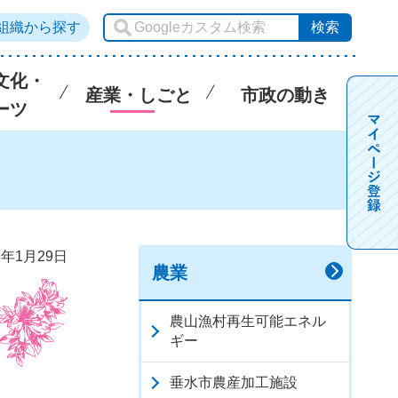
組織から探す
文化・
産業・しごと
市政の動き
ーツ
5年1月29日
農業
農山漁村再生可能エネル
ギー
垂水市農産加工施設