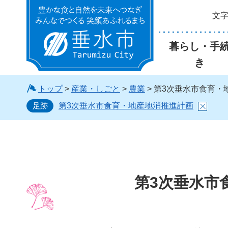
文
垂水市
暮らし・手
き
トップ
>
産業・しごと
>
農業
> 第3次垂水市食育
足跡
第3次垂水市食育・地産地消推進計画
第3次垂水市