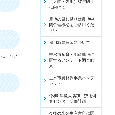
（大雨・強風）被害防止
に向けて
農地の貸し借りは農地中
間管理機構をご活用くだ
さい
雇用就農資金について
垂水市食育・地産地消に
もに、パブ
関するアンケート調査結
果
垂水市農林課事業パンフ
レット
令和8年度大隅加工技術研
究センター研修計画
今後の米の生産意向に関