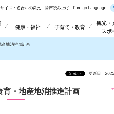
字サイズ・色合いの変更
音声読み上げ
Foreign Language
続
観光・
健康・福祉
子育て・教育
スポ
・地産地消推進計画
更新日：202
食育・地産地消推進計画