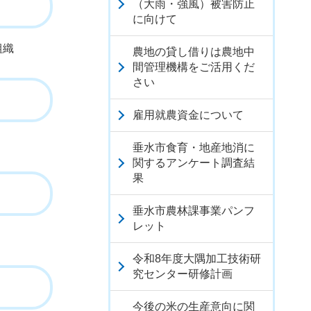
（大雨・強風）被害防止
に向けて
組織
農地の貸し借りは農地中
間管理機構をご活用くだ
さい
雇用就農資金について
垂水市食育・地産地消に
関するアンケート調査結
果
垂水市農林課事業パンフ
レット
令和8年度大隅加工技術研
究センター研修計画
今後の米の生産意向に関