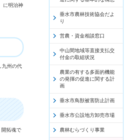
）に明治神
垂水市農林技術協会だよ
り
営農・資金相談窓口
中山間地域等直接支払交
付金の取組状況
し九州の代
農業の有する多面的機能
の発揮の促進に関する計
画
垂水市鳥獣被害防止計画
垂水市公設地方卸売市場
農林むらづくり事業
、開拓魂で