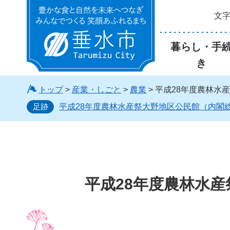
文
垂水市
暮らし・手
き
トップ
>
産業・しごと
>
農業
> 平成28年度農林
足跡
平成28年度農林水産祭大野地区公民館（内閣
平成28年度農林水