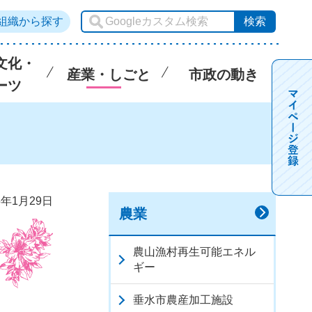
組織から探す
文化・
産業・しごと
市政の動き
ーツ
5年1月29日
農業
農山漁村再生可能エネル
ギー
垂水市農産加工施設