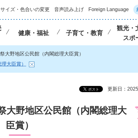
字サイズ・色合いの変更
音声読み上げ
Foreign Language
続
観光・
健康・福祉
子育て・教育
スポ
水産祭大野地区公民館（内閣総理大臣賞）
総理大臣賞）
更新日：202
産祭大野地区公民館（内閣総理大
臣賞）