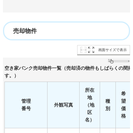
売却物件
画面サイズで表示
空き家バンク売却物件一覧（売却済の物件もしばらくの間掲
す。）
所在
希
地
管理
種
望
外観写真
（地
番号
別
価
区
格
名）