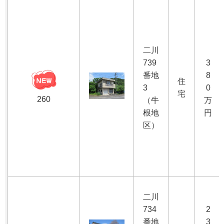
二川
739
3
番地
8
住
3
0
宅
260
（牛
万
根地
円
区）
二川
734
2
番地
3