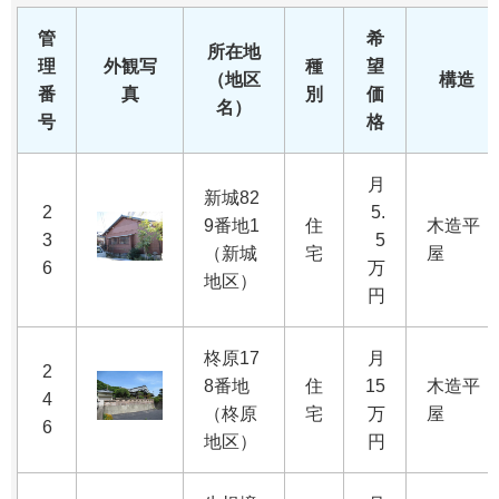
管
希
所在地
理
外観写
種
望
（地区
構造
番
真
別
価
名）
号
格
月
新城82
2
5.
9番地1
住
木造平
3
5
（新城
宅
屋
6
万
地区）
円
柊原17
月
2
8番地
住
15
木造平
4
（柊原
宅
万
屋
6
地区）
円