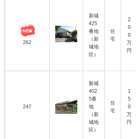
新城
2
425
0
番地
住
0
（新
宅
262
万
城地
円
区）
新城
402
1
5番
5
住
247
地
0
宅
（新
万
城地
円
区）