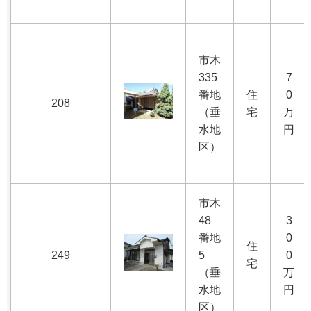
市木
335
7
番地
住
0
208
（垂
宅
万
水地
円
区）
市木
48
3
番地
0
住
249
5
0
宅
（垂
万
水地
円
区）