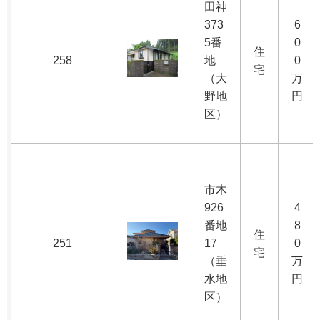
田神
373
6
5番
0
住
258
地
0
宅
（大
万
野地
円
区）
市木
926
4
番地
8
住
251
17
0
宅
（垂
万
水地
円
区）