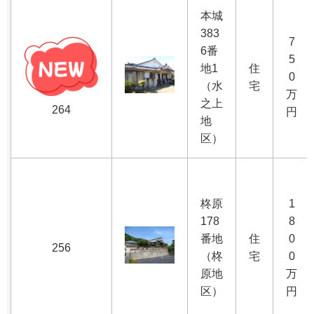
本城
383
7
6番
5
地1
住
0
（水
宅
万
之上
264
円
地
区）
柊原
1
178
8
番地
住
0
256
（柊
宅
0
原地
万
区）
円