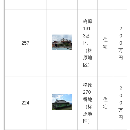
柊原
131
2
3番
0
住
257
地
0
宅
（柊
万
原地
円
区）
柊原
2
270
0
番地
住
224
0
（柊
宅
万
原地
円
区）