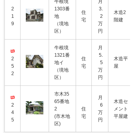
牛根境
月
2
1303番
3.
住
木造2
1
地
2
宅
階建
9
（境地
万
区）
円
牛根境
月
1321番
5.
2
住
木造平
地イ
5
5
宅
屋
（境地
万
2
区）
円
市木35
月
65番地
木造セ
2
6
2
住
メント
4
万
(市木地
宅
平屋建
5
円
区)