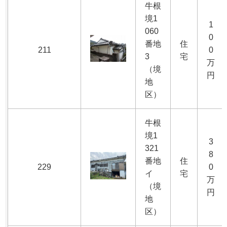
牛根
境1
1
060
0
番地
住
211
0
3
宅
万
（境
円
地
区）
牛根
境1
3
321
8
番地
住
229
0
イ
宅
万
（境
円
地
区）