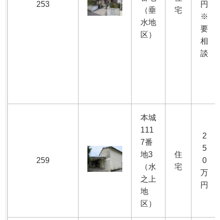
253
円
（垂
宅
※
水地
要
区）
相
談
本城
111
2
7番
5
地3
住
259
0
（水
宅
万
之上
円
地
区）