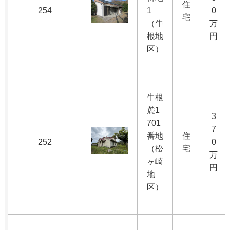
住
254
1
0
宅
（牛
万
根地
円
区）
牛根
麓1
3
701
7
番地
住
252
0
（松
宅
万
ヶ崎
円
地
区）