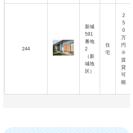
2
5
新城
0
591
万
番地
住
円
244
2
宅
※
（新
賃
城地
貸
区）
可
能