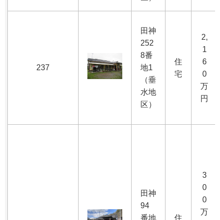
田神
2,
252
1
8番
住
6
237
地1
宅
0
（垂
万
水地
円
区）
3
0
田神
0
94
万
番地
住