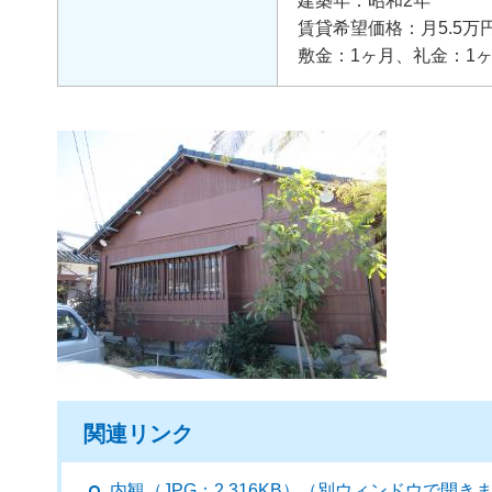
建築年：昭和2年
賃貸希望価格：月5.5万
敷金：1ヶ月、礼金：1
関連リンク
内観（JPG：2,316KB）（別ウィンドウで開き