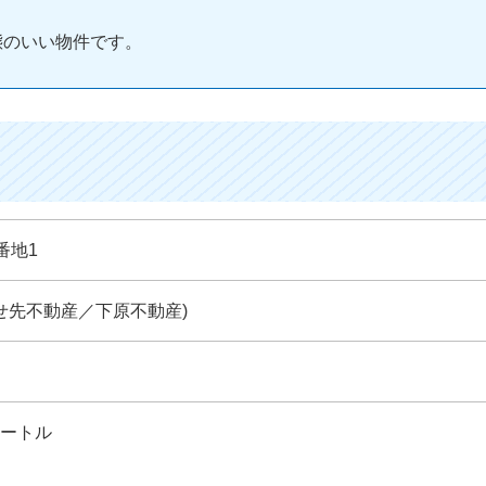
態のいい物件です。
番地1
い合わせ先不動産／下原不動産)
メートル