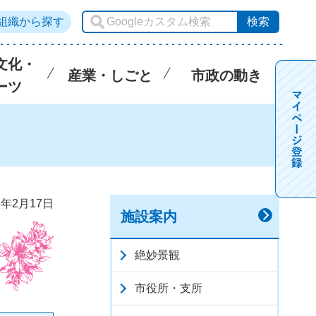
組織から探す
文化・
産業・しごと
市政の動き
ーツ
6年2月17日
施設案内
絶妙景観
市役所・支所