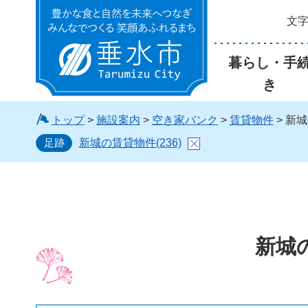
文
垂水市
暮らし・手
き
トップ
>
施設案内
>
空き家バンク
>
賃貸物件
> 新城
足跡
新城の賃貸物件(236)
新城の