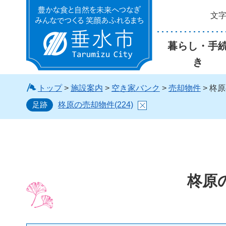
文
垂水市
暮らし・手
き
トップ
>
施設案内
>
空き家バンク
>
売却物件
> 柊原
足跡
柊原の売却物件(224)
柊原の