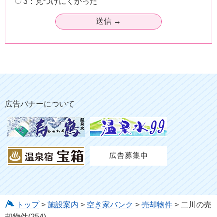
3：見つけにくかった
広告バナーについて
トップ
>
施設案内
>
空き家バンク
>
売却物件
> 二川の売
却物件(254)