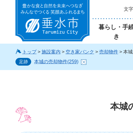
文
垂水市
暮らし・手
き
トップ
>
施設案内
>
空き家バンク
>
売却物件
> 本城
足跡
本城の売却物件(259)
本城の