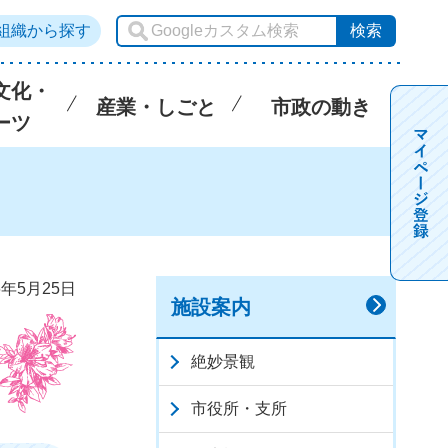
組織から探す
文化・
産業・しごと
市政の動き
ーツ
6年5月25日
施設案内
絶妙景観
市役所・支所