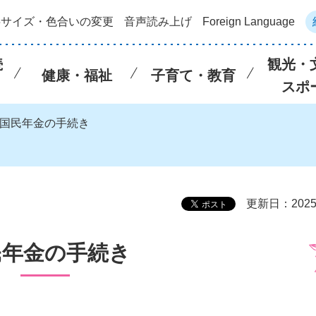
字サイズ・色合いの変更
音声読み上げ
Foreign Language
続
観光・
健康・福祉
子育て・教育
スポ
 国民年金の手続き
更新日：202
民年金の手続き