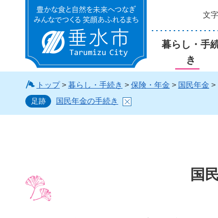
文
垂水市
暮らし・手
き
トップ
>
暮らし・手続き
>
保険・年金
>
国民年金
>
足跡
国民年金の手続き
国