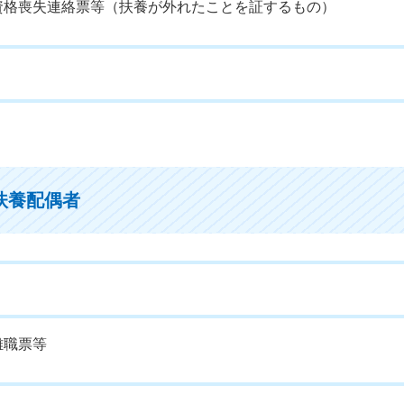
資格喪失連絡票等（扶養が外れたことを証するもの）
扶養配偶者
離職票等