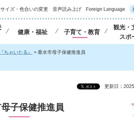
字サイズ・色合いの変更
音声読み上げ
Foreign Language
続
観光・
健康・福祉
子育て・教育
スポ
『ちゃいたる』
> 垂水市母子保健推進員
更新日：202
市母子保健推進員