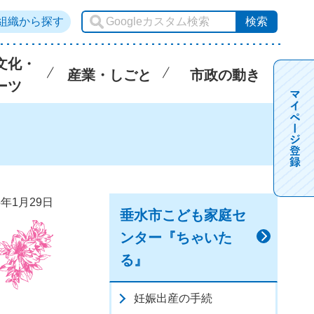
組織から探す
文化・
産業・しごと
市政の動き
ーツ
5年1月29日
垂水市こども家庭セ
ンター『ちゃいた
る』
妊娠出産の手続