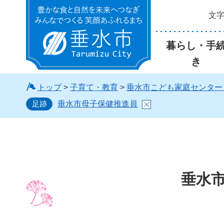
文
垂水市
暮らし・手
き
トップ
>
子育て・教育
>
垂水市こども家庭センター
足跡
垂水市母子保健推進員
垂水