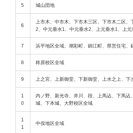
5
城山団地
上市木、中市木、下市木三区、下市木二区、
6
2、中元垂水1、中元垂水2、上元垂水1、上元
7
浜平地区全域、潮彩町、錦江町、県営住宅、
8
柊原校区全域
9
上之宮、上新御堂、下新御堂、上水之上、下
1
内ノ野、新光寺、井川、段、上馬込、下馬込
0
城、下本城、大野校区全域
1
中俣地区全域
1