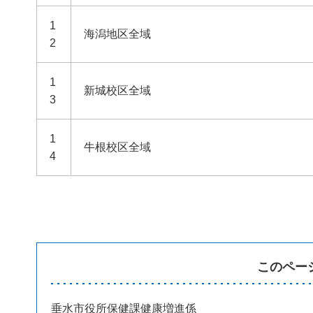
1
海潟地区全域
2
1
新城校区全域
3
1
牛根校区全域
4
このペー
垂水市役所保健課健康増進係