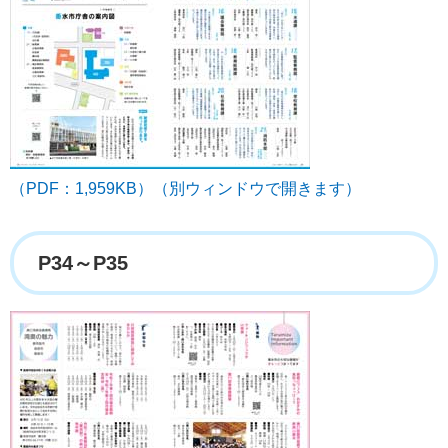
（PDF：1,959KB）（別ウィンドウで開きます）
P34～P35