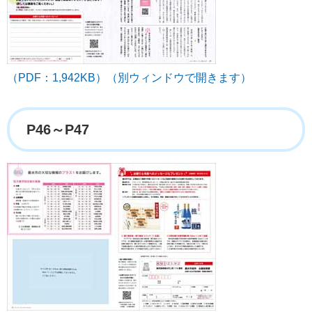
（PDF：1,942KB）（別ウィンドウで開きます）
P46～P47