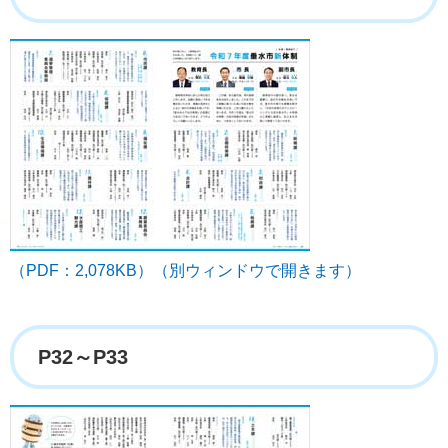
（PDF：2,078KB）（別ウィンドウで開きます）
P32～P33