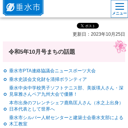
垂水市
メニュー
更新日：2023年10月25日
令和5年10月号まちの話題
垂水市PTA連絡協議会ニュースポーツ大会
垂水史談会文化財を清掃ボランティア
垂水中央中学校男子ソフトテニス部、美坂瑛人さん・深
見皐雅さんペア九州大会で優勝！
本市出身のフレンチシェフ鹿島匡人さん（水之上出身）
日本代表として世界へ
垂水市シルバー人材センターと建築士会垂水支部による
木工教室