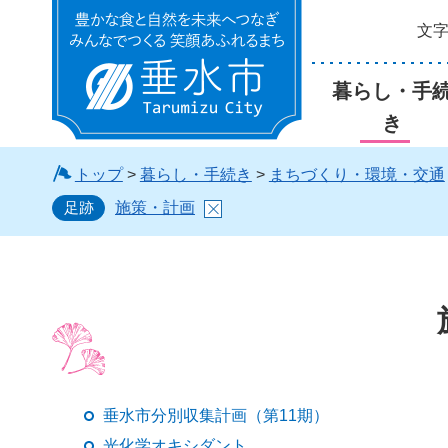
文
垂水市
暮らし・手
き
トップ
>
暮らし・手続き
>
まちづくり・環境・交通
足跡
施策・計画
垂水市分別収集計画（第11期）
光化学オキシダント