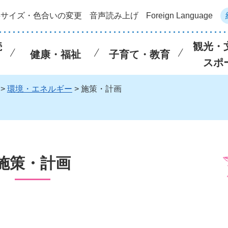
字サイズ・色合いの変更
音声読み上げ
Foreign Language
続
観光・
健康・福祉
子育て・教育
スポ
>
環境・エネルギー
> 施策・計画
施策・計画