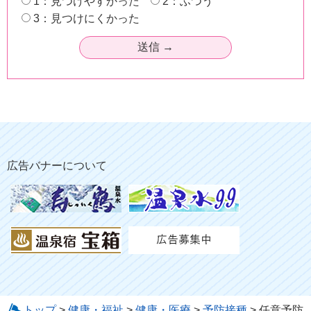
1：見つけやすかった
2：ふつう
3：見つけにくかった
広告バナーについて
トップ
>
健康・福祉
>
健康・医療
>
予防接種
> 任意予防