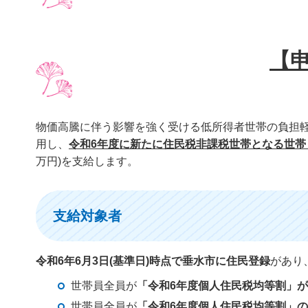
【
物価高騰に伴う影響を強く受ける低所得者世帯の負担
用し、
令和6年度に新たに住民税非課税世帯となる世帯
万円)を支給します。
支給対象者
令和6年6月3日(基準日)時点で垂水市に住民登録
があり
世帯員全員が
「令和6年度個人住民税均等割」が
世帯員全員が
「令和6年度個人住民税均等割」