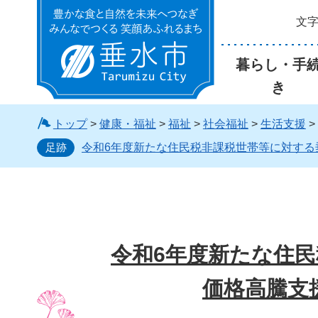
文
垂水市
暮らし・手
き
トップ
>
健康・福祉
>
福祉
>
社会福祉
>
生活支援
>
足跡
令和6年度新たな住民税非課税世帯等に対する
令和6年度新たな住
価格高騰支