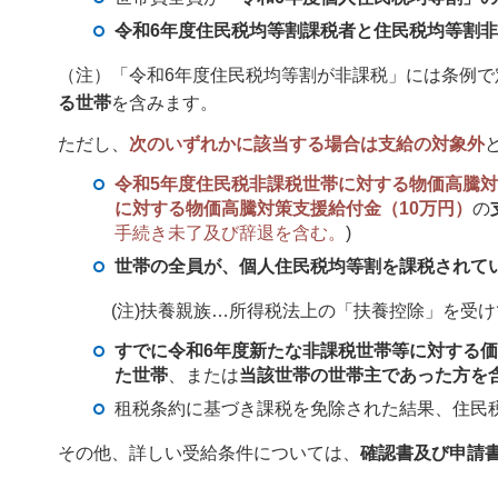
令和6年度住民税均等割課税者と住民税均等割
（注）「令和6年度住民税均等割が非課税」には条例で
る世帯
を含みます。
ただし、
次のいずれかに該当する場合は支給の対象外
令和5年度住民税非課税世帯に対する物価高騰対
に対する物価高騰対策支援給付金（10万円）
の
手続き未了及び辞退を含む。
)
世帯の全員が、個人住民税均等割を課税されてい
(注)扶養親族…所得税法上の「扶養控除」を受
すでに令和6年度新たな非課税世帯等に対する価
た世帯
、または
当該世帯の世帯主であった方を
租税条約に基づき課税を免除された結果、住民税
その他、詳しい受給条件については、
確認書及び申請