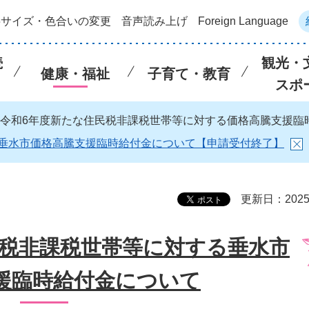
字サイズ・色合いの変更
音声読み上げ
Foreign Language
続
観光・
健康・福祉
子育て・教育
スポ
 令和6年度新たな住民税非課税世帯等に対する価格高騰支援
垂水市価格高騰支援臨時給付金について【申請受付終了】
更新日：202
民税非課税世帯等に対する垂水市
援臨時給付金について