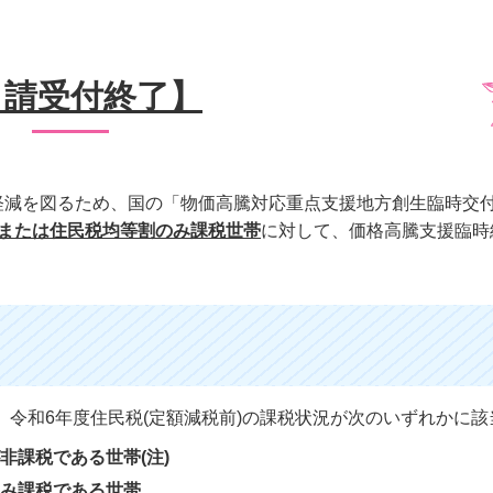
申請受付終了】
軽減を図るため、国の「物価高騰対応重点支援地方創生臨時交
または住民税均等割のみ課税世帯
に対して、価格高騰支援臨時給
、令和6年度住民税(定額減税前)の課税状況が次のいずれかに該
非課税である世帯(注)
のみ課税である世帯