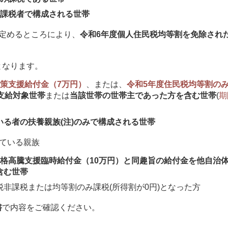
非課税者で構成される世帯
定めるところにより、
令和6年度個人住民税均等割を免除され
となります。
策支援給付金（7万円）
、または、
令和5年度住民税均等割の
支給対象世帯
または
当該世帯の世帯主であった方を含む世帯
(
期
る者の扶養親族(注)のみで構成される世帯
けている親族
格高騰支援臨時給付金（10万円）と同趣旨の給付金を他自治
含む世帯
非課税または均等割のみ課税(所得割が0円)となった方
書
で内容をご確認ください。