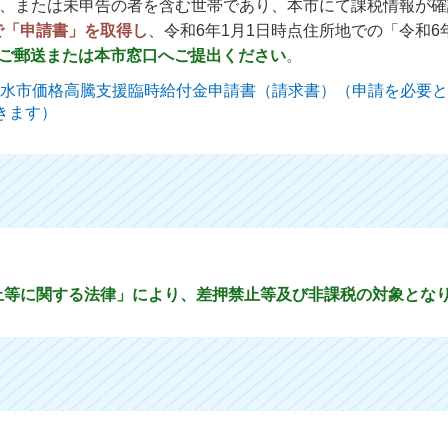
帯、または未申告の者を含む世帯であり、本市にて課税情報が
で「申請書」を取得し
、令和6年1月1日時点住所地での「令和6
ご
郵送または本市窓口へご提出ください
。
垂水市価格高騰支援臨時給付金申請書（請求書）（申請を必要
きます）
止等に関する法律」により、差押禁止等及び非課税の対象とな