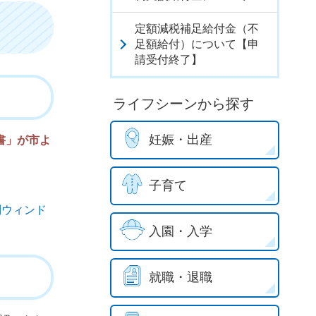
定額減税補足給付金（不
足額給付）について【申
請受付終了】
ライフシーンから探す
妊娠・出産
書」が市よ
。
子育て
別ウィンド
入園・入学
就職・退職