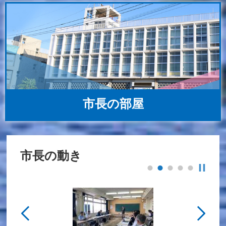
市長の部屋
市長の動き
stop
前へ
次