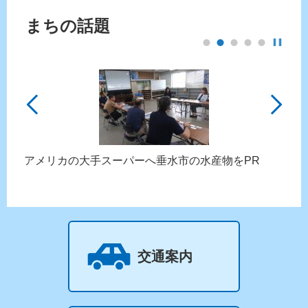
まちの話題
stop
前へ
次
アメリカの大手スーパーへ垂水市の水産物をPR
に
交通案内