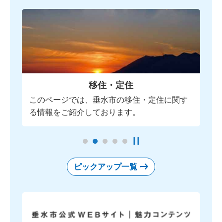
移住・定住
さと
このページでは、垂水市の移住・定住に関す
こ
る情報をご紹介しております。
た
stop
ピックアップ一覧