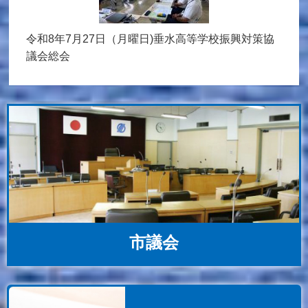
水
令和8年7月27日（月曜日)垂水高等学校振興対策協
令
議会総会
の
市議会