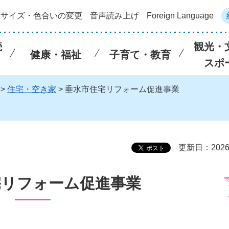
字サイズ・色合いの変更
音声読み上げ
Foreign Language
続
観光・
健康・福祉
子育て・教育
スポ
>
住宅・空き家
> 垂水市住宅リフォーム促進事業
更新日：202
宅リフォーム促進事業