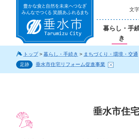
文
垂水市
暮らし・手
き
トップ
>
暮らし・手続き
>
まちづくり・環境・交通
足跡
垂水市住宅リフォーム促進事業
垂水市住