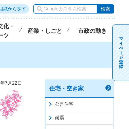
組織から探す
文化・
産業・しごと
市政の動き
ーツ
6年7月22日
住宅・空き家
公営住宅
耐震