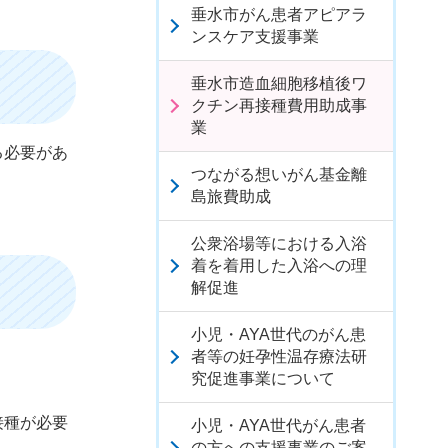
垂水市がん患者アピアラ
ンスケア支援事業
垂水市造血細胞移植後ワ
クチン再接種費用助成事
業
る必要があ
つながる想いがん基金離
島旅費助成
公衆浴場等における入浴
着を着用した入浴への理
解促進
小児・AYA世代のがん患
者等の妊孕性温存療法研
究促進事業について
接種が必要
小児・AYA世代がん患者
の方への支援事業のご案