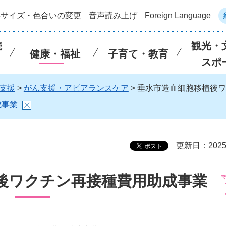
字サイズ・色合いの変更
音声読み上げ
Foreign Language
続
観光・
健康・福祉
子育て・教育
スポ
支援
>
がん支援・アピアランスケア
> 垂水市造血細胞移植後
成事業
更新日：202
後ワクチン再接種費用助成事業