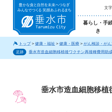
文
垂水市
暮らし・手
き
トップ
>
健康・福祉
>
健康・医療
>
がん検診・がん
足跡
垂水市造血細胞移植後ワクチン再接種費用助
垂水市造血細胞移植