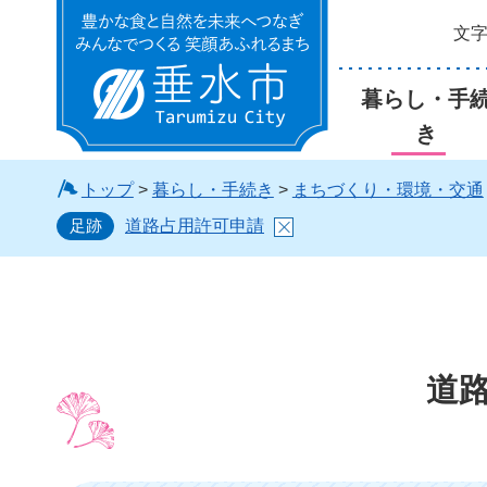
文
垂水市
暮らし・手
き
トップ
>
暮らし・手続き
>
まちづくり・環境・交通
足跡
道路占用許可申請
道