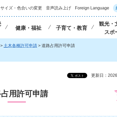
字サイズ・色合いの変更
音声読み上げ
Foreign Language
続
観光・
健康・福祉
子育て・教育
スポ
>
土木各種許可申請
> 道路占用許可申請
更新日：202
路占用許可申請