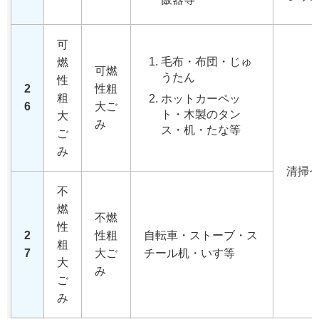
可
毛布・布団・じゅ
燃
可燃
うたん
性
2
性粗
粗
ホットカーペッ
6
大ご
ト・木製のタン
大
み
ス・机・たな等
ご
み
清掃
不
燃
不燃
性
2
性粗
自転車・ストーブ・ス
粗
7
大ご
チール机・いす等
大
み
ご
み