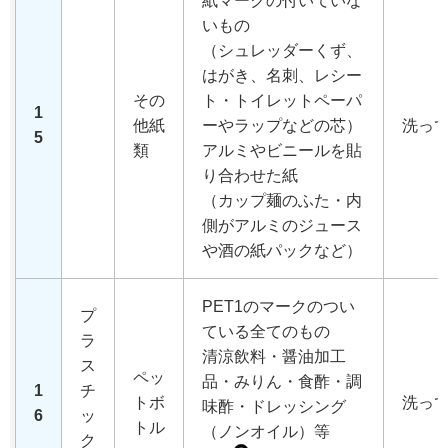
紙マークの付いていな
いもの
（シュレッダーくず、
はがき、名刺、レシー
その
ト・トイレットペーパ
1
他紙
ーやラップなどの芯）
洗っ
5
類
アルミやビニールを貼
り合わせた紙
（カップ麺のふた・内
側がアルミのジュース
や酒の紙パックなど）
PET1のマークのつい
プ
ている全てのもの
ラ
清涼飲料・醤油加工
ス
ペッ
品・みりん・食酢・調
1
チ
トボ
洗っ
味酢・ドレッシング
6
ッ
トル
（ノンオイル）等
ク