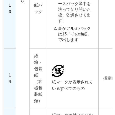
類
ースパック等中を
1
紙パ
洗って切り開いた
3
ック
後、乾燥させて出
す。
裏がアルミパック
は15「その他紙」
で出します
紙
箱・
包装
1
紙
指定
4
（容
紙マークが表示されて
器包
いるすべてのもの
装紙
類）