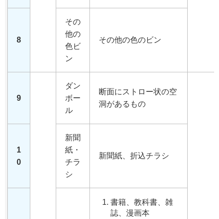
その
他の
8
その他の色のビン
色ビ
ン
ダン
断面にストロー状の空
9
ボー
洞があるもの
ル
新聞
1
紙・
新聞紙、折込チラシ
0
チラ
シ
書籍、教科書、雑
誌、漫画本