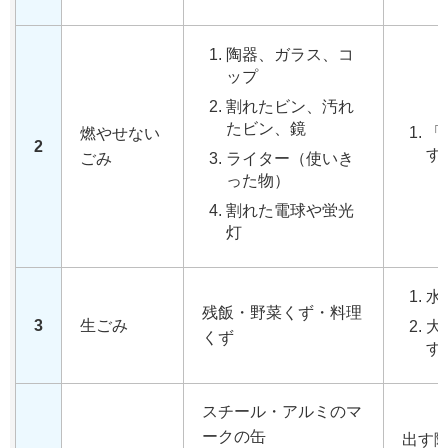
陶器、ガラス、コ
ップ
割れたビン、汚れ
たビン、鏡
「
燃やせない
2
す
ごみ
ライター（使いき
った物）
割れた電球や蛍光
灯
水
残飯・野菜くず・料理
3
生ごみ
大
くず
す
スチール・アルミのマ
ークの缶
出す