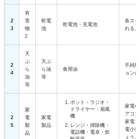
有
2
害
乾電
各ス
乾電池・充電池
3
物
池
れる
2
天
ぷ
天ぷ
2
不純
ら
ら油
食用油
4
ョン
油
等
等
ポット・ラジオ・
家電
ドライヤー・扇風
家
アコ
機
2
電
家電
家電
5
製
製品
レンジ・掃除機・
電小
電話機・電卓・炊
品
ょう
飯器等