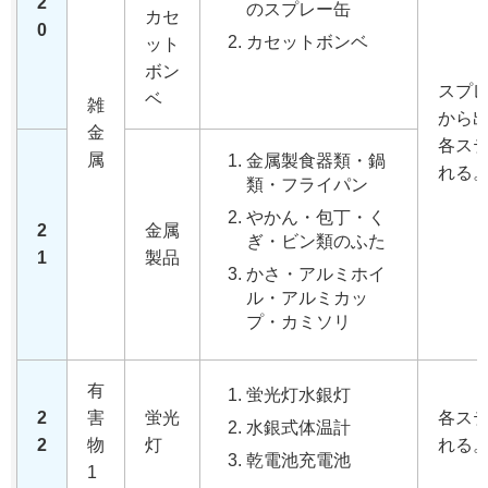
2
のスプレー缶
カセ
0
カセットボンベ
ット
ボン
スプ
ベ
雑
から
金
各ス
属
金属製食器類・鍋
れる
類・フライパン
やかん・包丁・く
2
金属
ぎ・ビン類のふた
1
製品
かさ・アルミホイ
ル・アルミカッ
プ・カミソリ
有
蛍光灯水銀灯
2
害
蛍光
各ス
水銀式体温計
2
物
灯
れる
乾電池充電池
1