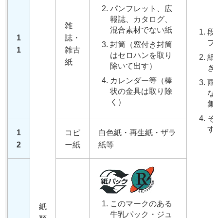
パンフレット、広
報誌、カタログ、
雑
混合素材でない紙
段
1
誌・
プ
封筒（窓付き封筒
1
雑古
はセロハンを取り
紙
紙
除いて出す）
き
カレンダー等（棒
雨
状の金具は取り除
な
く）
集
そ
す
1
コピ
白色紙・再生紙・ザラ
2
ー紙
紙等
このマークのある
紙
牛乳パック・ジュ