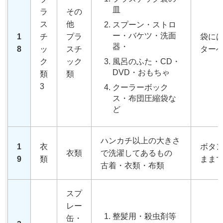
皿
ラ
その
ス
他
スプーン・ストロ
ー・バケツ・洗面
1
チ
プラ
袋に
器・
8
ッ
スチ
ター
ク
ック
風呂のふた・CD・
DVD・おもちゃ
類
類
3
クーラーボック
ス・布団圧縮袋な
ど
ハンカチ以上の大きさ
1
衣
ボタ
衣類
で洗濯してあるもの
9
類
まま
古着・衣類・布類
スプ
レー
整髪用・殺虫剤等
缶・