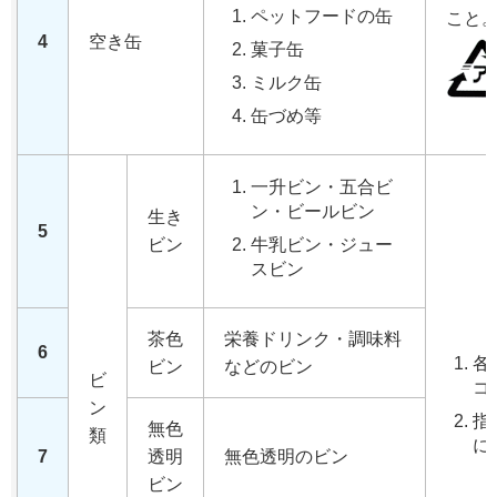
ペットフードの缶
こと
4
空き缶
菓子缶
ミルク缶
缶づめ等
一升ビン・五合ビ
ン・ビールビン
生き
5
ビン
牛乳ビン・ジュー
スビン
茶色
栄養ドリンク・調味料
6
各
ビン
などのビン
ビ
コ
ン
指
無色
類
に
7
透明
無色透明のビン
ビン