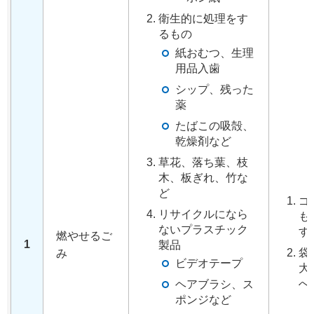
衛生的に処理をす
るもの
紙おむつ、生理
用品入歯
シップ、残った
薬
たばこの吸殻、
乾燥剤など
草花、落ち葉、枝
木、板ぎれ、竹な
ど
ゴ
リサイクルになら
も
ないプラスチック
す
燃やせるご
1
製品
袋
み
ビデオテープ
大
へ
ヘアブラシ、ス
ポンジなど