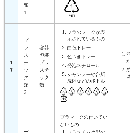
類
1
プラのマークが表
示されているもの
プ
ラ
容器
白色トレー
汚
ス
包装
色つきトレー
か
1
チ
プラ
発泡スチロール
袋
7
ッ
スチ
シャンプーや台所
は
ク
ック
洗剤などのボトル
類
類
2
プラマークの付いてい
ないもの
プラスチック製の
プ