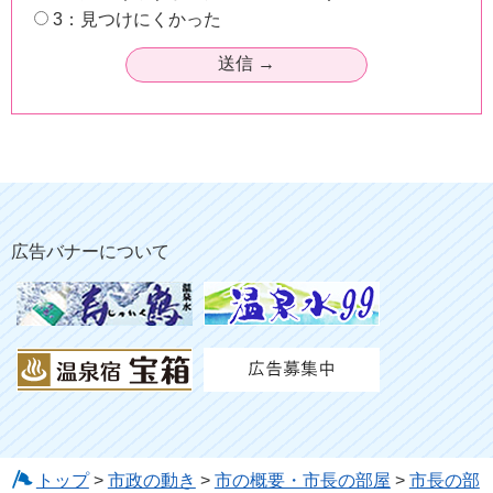
3：見つけにくかった
広告バナーについて
トップ
>
市政の動き
>
市の概要・市長の部屋
>
市長の部