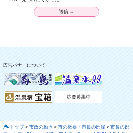
広告バナーについて
トップ
>
市政の動き
>
市の概要・市長の部屋
>
市長の部