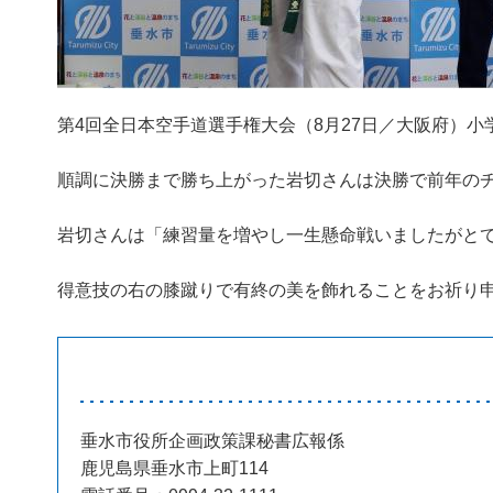
第4回全日本空手道選手権大会（8月27日／大阪府）
順調に決勝まで勝ち上がった岩切さんは決勝で前年の
岩切さんは「練習量を増やし一生懸命戦いましたがと
得意技の右の膝蹴りで有終の美を飾れることをお祈り
垂水市役所企画政策課秘書広報係
鹿児島県垂水市上町114