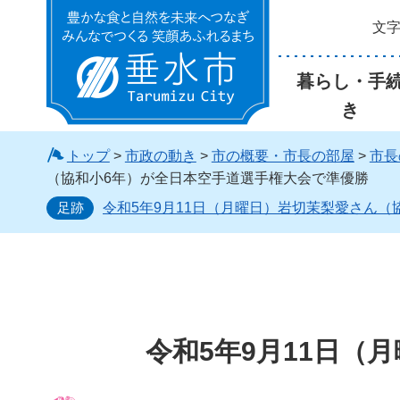
文
垂水市
暮らし・手
き
トップ
>
市政の動き
>
市の概要・市長の部屋
>
市長
（協和小6年）が全日本空手道選手権大会で準優勝
足跡
令和5年9月11日（月曜日）岩切茉梨愛さん
令和5年9月11日（