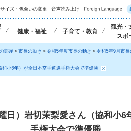
字サイズ・色合いの変更
音声読み上げ
Foreign Language
続
観光・
健康・福祉
子育て・教育
スポ
の部屋
>
市長の動き
>
令和5年度市長の動き
>
令和5年9月市長
（協和小6年）が全日本空手道選手権大会で準優勝
月曜日）岩切茉梨愛さん（協和小
手権大会で準優勝