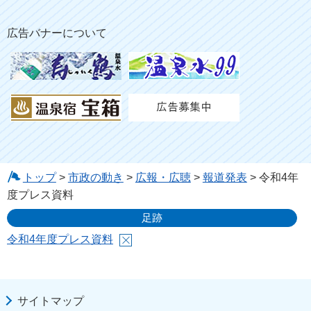
広告バナーについて
トップ
>
市政の動き
>
広報・広聴
>
報道発表
> 令和4年
度プレス資料
足跡
令和4年度プレス資料
サイトマップ