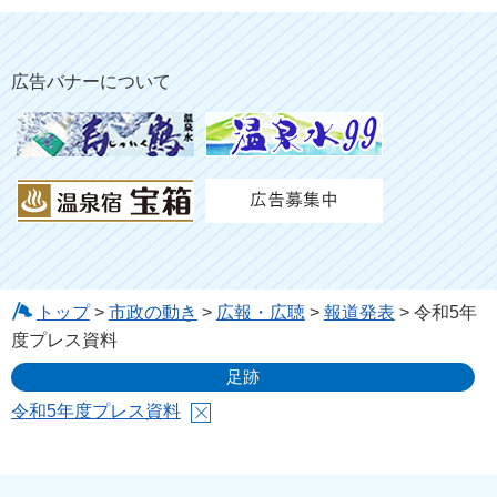
広告バナーについて
トップ
>
市政の動き
>
広報・広聴
>
報道発表
> 令和5年
度プレス資料
足跡
令和5年度プレス資料