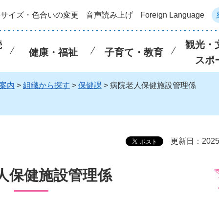
字サイズ・色合いの変更
音声読み上げ
Foreign Language
続
観光・
健康・福祉
子育て・教育
スポ
案内
>
組織から探す
>
保健課
> 病院老人保健施設管理係
更新日：202
人保健施設管理係