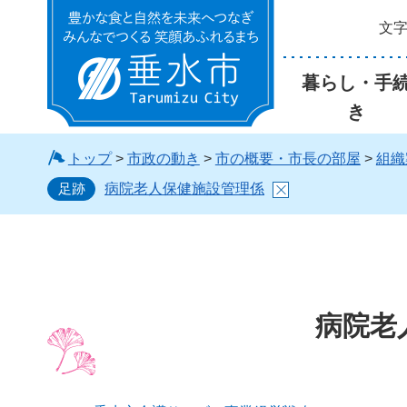
文
垂水市
暮らし・手
き
トップ
>
市政の動き
>
市の概要・市長の部屋
>
組織
足跡
病院老人保健施設管理係
病院老