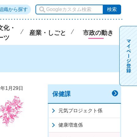
組織から探す
文化・
産業・しごと
市政の動き
ーツ
5年1月29日
保健課
元気プロジェクト係
健康増進係