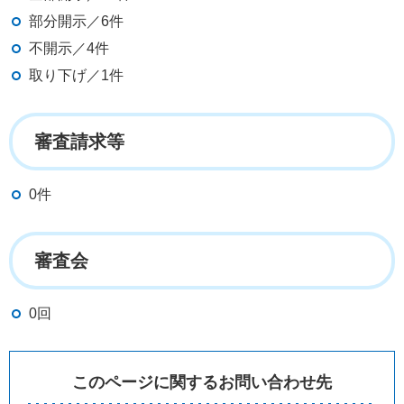
部分開示／6件
不開示／4件
取り下げ／1件
審査請求等
0件
審査会
0回
このページに関するお問い合わせ先