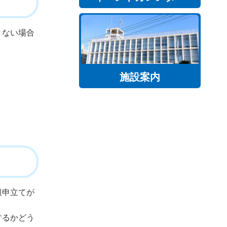
きない場合
施設案内
服申立てが
するかどう