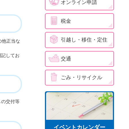
オンライン申請
税金
引越し・移住・定住
の他正当な
明記してお
交通
ごみ・リサイクル
しの交付等
イベントカレンダー