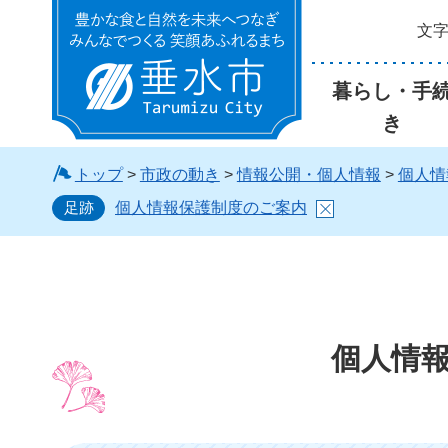
文
垂水市
暮らし・手
き
トップ
>
市政の動き
>
情報公開・個人情報
>
個人情
足跡
個人情報保護制度のご案内
個人情