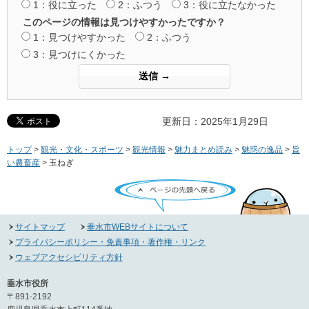
1：役に立った
2：ふつう
3：役に立たなかった
このページの情報は見つけやすかったですか？
1：見つけやすかった
2：ふつう
3：見つけにくかった
更新日：2025年1月29日
トップ
>
観光・文化・スポーツ
>
観光情報
>
魅力まとめ読み
>
魅惑の逸品
>
旨
い農畜産
> 玉ねぎ
ページの先頭へ戻る
サイトマップ
垂水市WEBサイトについて
プライバシーポリシー・免責事項・著作権・リンク
ウェブアクセシビリティ方針
垂水市役所
〒891-2192