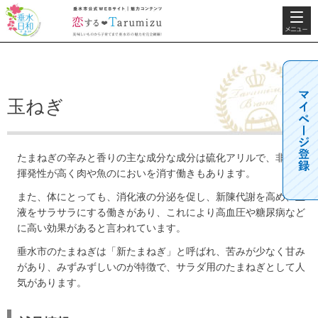
検索・共
垂水日和
垂水市公式WEBサ
通メニュ
イト 魅力コンテン
ー
ツ 恋するTarumizu
美味しいものから子
育てまで垂水市の魅
力を完全網羅！
玉ねぎ
たまねぎの辛みと香りの主な成分な成分は硫化アリルで、非常に
揮発性が高く肉や魚のにおいを消す働きもあります。
また、体にとっても、消化液の分泌を促し、新陳代謝を高め、血
液をサラサラにする働きがあり、これにより高血圧や糖尿病など
に高い効果があると言われています。
垂水市のたまねぎは「新たまねぎ」と呼ばれ、苦みが少なく甘み
があり、みずみずしいのが特徴で、サラダ用のたまねぎとして人
気があります。