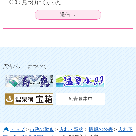
3：見つけにくかった
広告バナーについて
トップ
>
市政の動き
>
入札・契約
>
情報の公表
>
入札予