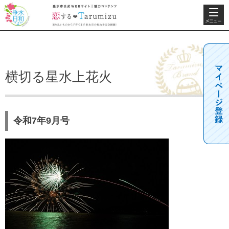
検索・共
垂水日和
垂水市公式WEBサ
通メニュ
イト 魅力コンテン
ー
ツ 恋するTarumizu
美味しいものから子
育てまで垂水市の魅
力を完全網羅！
横切る星水上花火
令和7年9月号