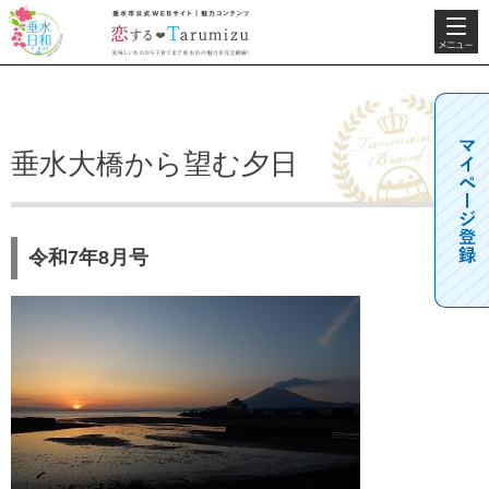
検索・共
垂水日和
垂水市公式WEBサ
通メニュ
イト 魅力コンテン
ー
ツ 恋するTarumizu
美味しいものから子
育てまで垂水市の魅
力を完全網羅！
垂水大橋から望む夕日
令和7年8月号