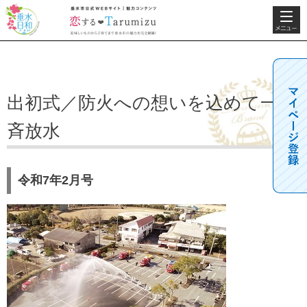
検索・共
垂水日和
垂水市公式WEBサ
通メニュ
イト 魅力コンテン
ー
ツ 恋するTarumizu
美味しいものから子
育てまで垂水市の魅
力を完全網羅！
出初式／防火への想いを込めて一
斉放水
令和7年2月号