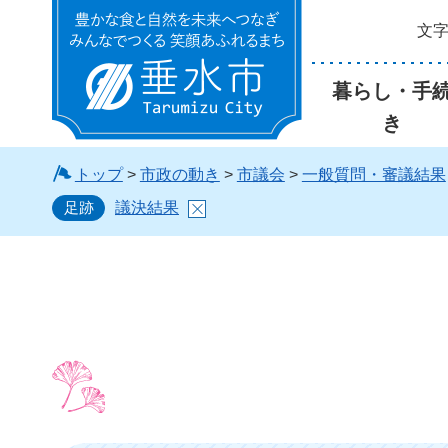
文
垂水市
暮らし・手
き
トップ
>
市政の動き
>
市議会
>
一般質問・審議結果
足跡
議決結果