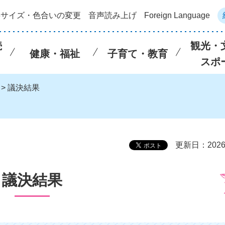
字サイズ・色合いの変更
音声読み上げ
Foreign Language
続
観光・
健康・福祉
子育て・教育
スポ
> 議決結果
更新日：202
議決結果