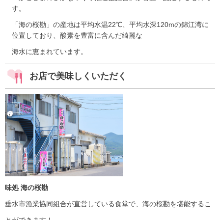
す。
「海の桜勘」の産地は平均水温22℃、平均水深120mの錦江湾に
位置しており、酸素を豊富に含んだ綺麗な
海水に恵まれています。
お店で美味しくいただく
味処 海の桜勘
垂水市漁業協同組合が直営している食堂で、海の桜勘を堪能するこ
とができます！