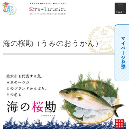
検索・共
垂水日和
垂水市公式WEBサ
通メニュ
イト 魅力コンテン
ー
ツ 恋するTarumizu
美味しいものから子
育てまで垂水市の魅
力を完全網羅！
海の桜勘（うみのおうかん）