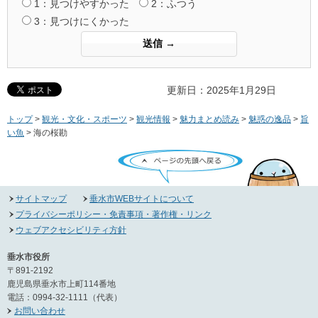
1：見つけやすかった
2：ふつう
3：見つけにくかった
更新日：2025年1月29日
トップ
>
観光・文化・スポーツ
>
観光情報
>
魅力まとめ読み
>
魅惑の逸品
>
旨
い魚
> 海の桜勘
ページの先頭へ戻る
サイトマップ
垂水市WEBサイトについて
プライバシーポリシー・免責事項・著作権・リンク
ウェブアクセシビリティ方針
垂水市役所
〒891-2192
鹿児島県垂水市上町114番地
電話：0994-32-1111（代表）
お問い合わせ