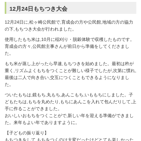
12月24日もちつき大会
12月24日に,松ヶ崎公民館で,育成会の方や公民館,地域の方の協力
の下,もちつき大会が行われました。
使用したもち米は,10月に稲刈り・脱穀体験で収穫したものです。
育成会の方々,公民館主事さんが前日から準備をしてくださまし
た。
もち米が蒸し上がったら早速,もちつきを始めました。最初は杵が
重く,リズムよくもちをつくことが難しい様子でしたが,次第に慣れ,
最後は二人で向き合い,交互につくこともできるようになりまし
た。
ついたもちは,鏡もち,丸もち,あんこもち,いももちにしました。子
どもたちは,もちを丸めたり,もちにあんこを入れて包んだりして,上
手に作ることができました。
おいしいおもちをつくことがで,新しい年を迎える準備ができまし
た。来年もよい年でありますように。
【子どもの振り返り】
もちつきをして,もちをつくのは大変だったけどとても楽しかった