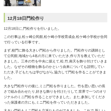
12月18日門松作り
12月18日に,門松作りを行いました。
この行事は,松ヶ崎公民館,松ケ崎小学校育成会,松ケ崎小学校が合同
で行っている行事です。
まず,校門に飾る大きい門松から作りました。門松作りの講師とし
て公民館,地域から4名の方に来ていただき,作り方を教えていただ
きました。三本の竹を中央に据えて,松,竹,南天を飾り付けていきま
した。なぜその植物を飾るのかという由来についても説明してい
ただき,子どもたちは学びながら,協力して門松を作ることができま
した。
大きな門松作りの後に,ミニ門松を作りました。竹を思い思いの長
さで組み合わせたり,好きな飾りを付けたりして,世界で一つのオリ
ジナルのミニ門松を作ることができました。また,参加してくださ
った保護者の方にも,ミニ門松を作っていただきました。
大きい門松もミニ門松も立派なものができました。これで,新しい