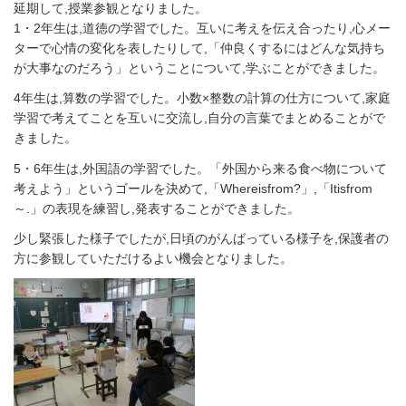
延期して,授業参観となりました。
1・2年生は,道徳の学習でした。互いに考えを伝え合ったり,心メー
ターで心情の変化を表したりして,「仲良くするにはどんな気持ち
が大事なのだろう」ということについて,学ぶことができました。
4年生は,算数の学習でした。小数×整数の計算の仕方について,家庭
学習で考えてことを互いに交流し,自分の言葉でまとめることがで
きました。
5・6年生は,外国語の学習でした。「外国から来る食べ物について
考えよう」というゴールを決めて,「Whereisfrom?」,「Itisfrom
～.」の表現を練習し,発表することができました。
少し緊張した様子でしたが,日頃のがんばっている様子を,保護者の
方に参観していただけるよい機会となりました。