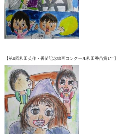
【第9回和田英作・香苗記念絵画コンクール和田香苗賞1年】