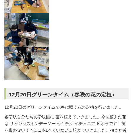
12月20日グリーンタイム（春咲の花の定植）
12月20日のグリーンタイムで,春に咲く花の定植を行いました。
各学級自分たちの学級園に,苗を植えていきました。今回植えた花
は,リビングストンデージー,セキチク,ペチュニア,ビオラです。苗
を傷めないように,1本1本ていねいに植えていきました。植えた後