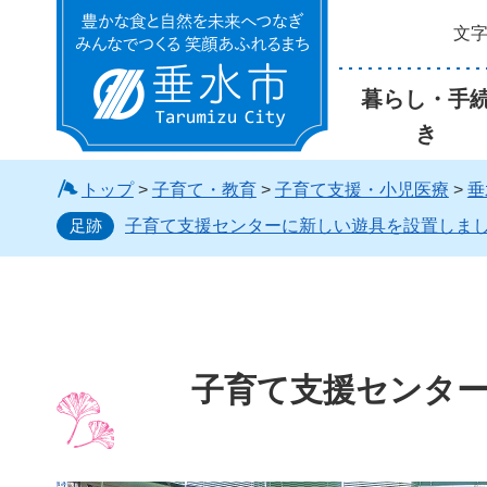
文
垂水市
暮らし・手
き
トップ
>
子育て・教育
>
子育て支援・小児医療
>
垂
足跡
子育て支援センターに新しい遊具を設置しま
子育て支援センタ