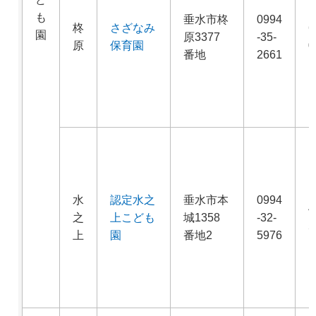
も
垂水市柊
0994
柊
さざなみ
6
園
原3377
-35-
原
保育園
0
番地
2661
水
認定水之
垂水市本
0994
4
之
上こども
城1358
-32-
5
上
園
番地2
5976