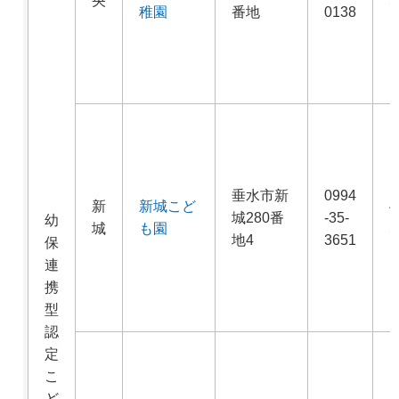
央
5
稚園
番地
0138
垂水市新
0994
新
新城こど
4
城280番
-35-
幼
城
も園
5
地4
3651
保
連
携
型
認
定
こ
ど