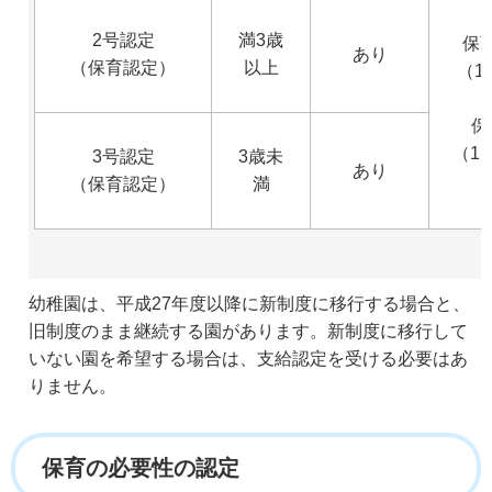
2号認定
満3歳
保
あり
（保育認定）
以上
（1
保
（1
3号認定
3歳未
あり
（保育認定）
満
幼稚園は、平成27年度以降に新制度に移行する場合と、
旧制度のまま継続する園があります。新制度に移行して
いない園を希望する場合は、支給認定を受ける必要はあ
りません。
保育の必要性の認定