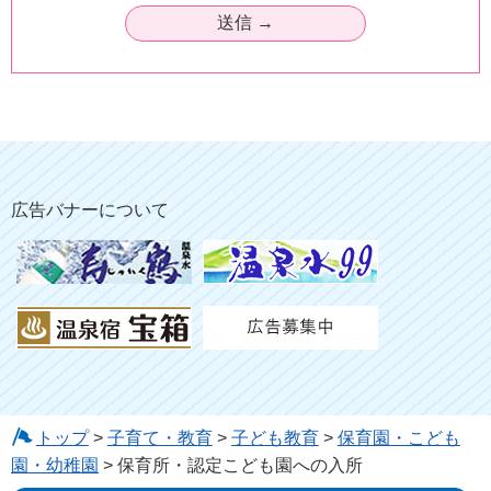
広告バナーについて
トップ
>
子育て・教育
>
子ども教育
>
保育園・こども
園・幼稚園
> 保育所・認定こども園への入所