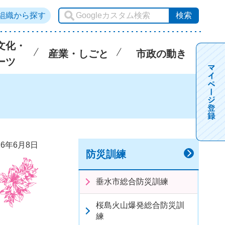
組織から探す
文化・
産業・しごと
市政の動き
ーツ
6年6月8日
防災訓練
垂水市総合防災訓練
桜島火山爆発総合防災訓
練