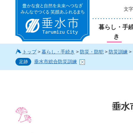
文
垂水市
暮らし・手
き
トップ
>
暮らし・手続き
>
防災・防犯
>
防災訓練
>
足跡
垂水市総合防災訓練
垂水