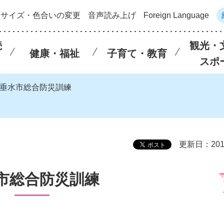
字サイズ・色合いの変更
音声読み上げ
Foreign Language
続
観光・
健康・福祉
子育て・教育
スポ
 垂水市総合防災訓練
更新日：201
市総合防災訓練