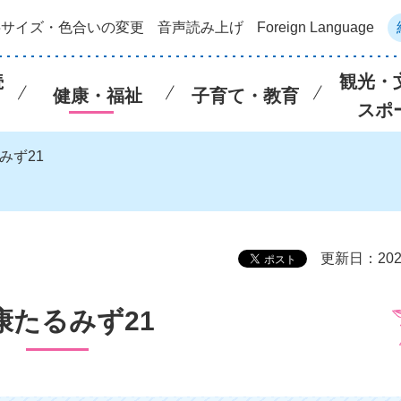
字サイズ・色合いの変更
音声読み上げ
Foreign Language
続
観光・
健康・福祉
子育て・教育
スポ
みず21
更新日：202
康たるみず21