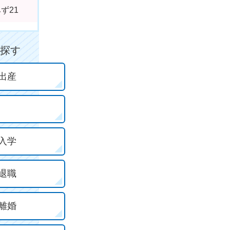
ず21
探す
出産
入学
退職
離婚