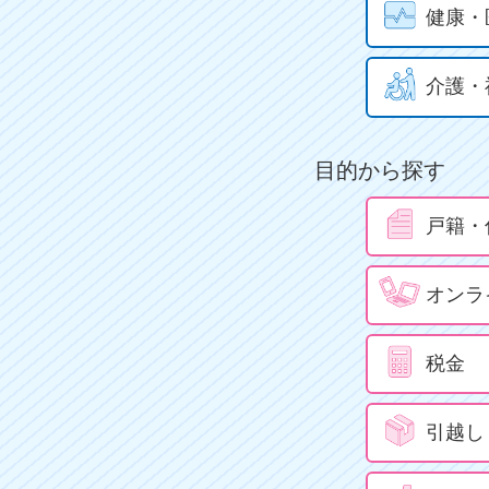
健康・
介護・
目的から探す
戸籍・
オンラ
税金
引越し