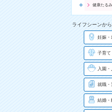
健康たるみ
ライフシーンから
妊娠・
子育て
入園・
就職・
結婚・