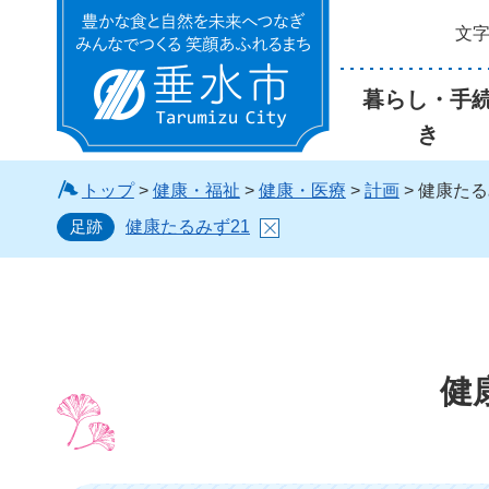
文
垂水市
暮らし・手
き
トップ
>
健康・福祉
>
健康・医療
>
計画
> 健康たる
足跡
健康たるみず21
健