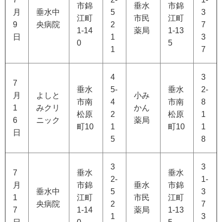
市錦
垂水
市錦
月
垂水中
5
3
江町
市民
江町
9
央病院
2
7
1-14
薬局
1-13
日
1
3
0
5
1
7
4
3
7
垂水
5-
垂水
2-
月
よしと
小み
市南
4
市南
8
1
みクリ
かん
松原
2
松原
1
6
ニック
薬局
町10
1
町10
1
日
5
8
3
3
7
垂水
垂水
2-
1-
月
市錦
垂水
市錦
垂水中
5
3
1
江町
市民
江町
央病院
2
7
7
1-14
薬局
1-13
1
3