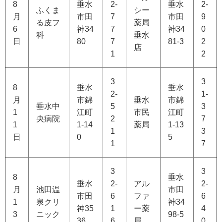
8
垂水
2-
垂水
2-
ふくま
シー
月
市田
7
市田
9
る皮フ
薬局
6
神34
7
神34
0
科
垂水
日
80
7
81-3
2
店
1
2
3
3
8
垂水
垂水
2-
1-
月
市錦
垂水
市錦
垂水中
5
3
1
江町
市民
江町
央病院
2
7
1
1-14
薬局
1-13
1
3
日
0
5
1
7
3
3
8
垂水
垂水
2-
アル
2-
月
池田温
市田
市田
6
ファ
6
1
泉クリ
神34
神35
1
ー薬
4
3
ニック
98-5
36
6
局
0