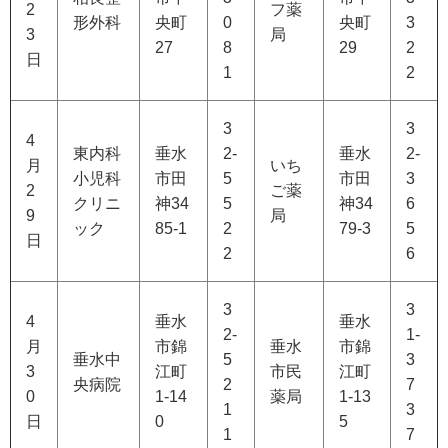
2
フ薬
形外科
央町
0
央町
3
3
局
27
8
29
2
日
1
2
3
3
4
東内科
垂水
2-
垂水
2-
月
いち
小児科
市田
5
市田
3
2
ご薬
クリニ
神34
5
神34
6
9
局
ック
85-1
2
79-3
5
日
2
6
3
3
4
垂水
垂水
2-
1-
月
市錦
垂水
市錦
垂水中
5
3
3
江町
市民
江町
央病院
2
7
0
1-14
薬局
1-13
1
3
日
0
5
1
7