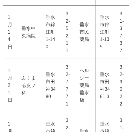
3
3
1
垂水
垂水
2-
1-
月
市錦
垂水
市錦
垂水中
5
3
1
江町
市民
江町
央病院
2
7
4
1-14
薬局
1-13
1
3
日
0
5
1
7
3
3
1
ヘル
垂水
2-
垂水
2-
月
ふくま
シー
市田
7
市田
9
2
る皮フ
薬局
神34
7
神34
0
1
科
垂水
80
7
81-3
2
日
店
1
2
3
3
1
垂水
垂水
2-
1-
月
市錦
垂水
市錦