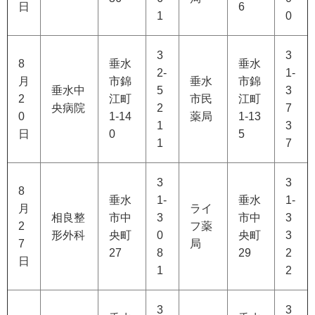
日
6
1
0
3
3
8
垂水
垂水
2-
1-
月
市錦
垂水
市錦
垂水中
5
3
2
江町
市民
江町
央病院
2
7
0
1-14
薬局
1-13
1
3
日
0
5
1
7
3
3
8
垂水
1-
垂水
1-
月
ライ
相良整
市中
3
市中
3
2
フ薬
形外科
央町
0
央町
3
7
局
27
8
29
2
日
1
2
3
3