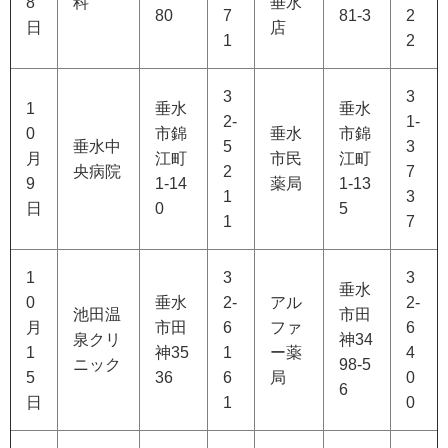
8
科
垂水
80
7
81-3
2
日
店
1
2
3
3
1
垂水
垂水
2-
1-
0
市錦
垂水
市錦
垂水中
5
3
月
江町
市民
江町
央病院
2
7
9
1-14
薬局
1-13
1
3
日
0
5
1
7
1
3
3
垂水
0
垂水
2-
アル
2-
池田温
市田
月
市田
6
ファ
6
泉クリ
神34
1
神35
1
ー薬
4
ニック
98-5
5
36
6
局
0
6
日
1
0