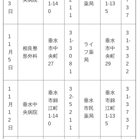
3
1-14
薬局
1-13
1
3
日
0
5
1
7
3
3
1
垂水
1-
垂水
1-
1
ライ
相良整
市中
3
市中
3
月
フ薬
形外科
央町
0
央町
3
5
局
27
8
29
2
日
1
2
1
3
3
垂水
垂水
1
2-
1-
市錦
垂水
市錦
月
垂水中
5
3
江町
市民
江町
1
央病院
2
7
1-14
薬局
1-13
2
1
3
0
5
日
1
7