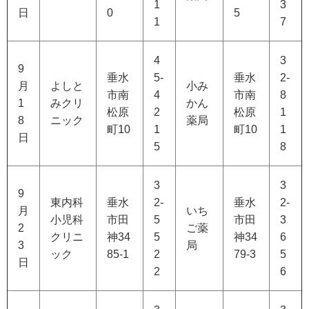
1
3
日
0
5
1
7
4
3
9
垂水
5-
垂水
2-
月
よしと
小み
市南
4
市南
8
1
みクリ
かん
松原
2
松原
1
8
ニック
薬局
町10
1
町10
1
日
5
8
3
3
9
東内科
垂水
2-
垂水
2-
月
いち
小児科
市田
5
市田
3
2
ご薬
クリニ
神34
5
神34
6
3
局
ック
85-1
2
79-3
5
日
2
6