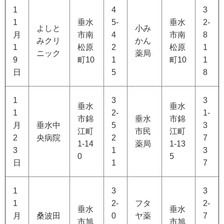
1
4
3
1
垂水
5-
垂水
2-
よしと
小み
月
市南
4
市南
8
みクリ
かん
1
松原
2
松原
1
ニック
薬局
9
町10
1
町10
1
日
5
8
1
3
3
垂水
垂水
1
2-
1-
市錦
垂水
市錦
月
垂水中
5
3
江町
市民
江町
2
央病院
2
7
1-14
薬局
1-13
3
1
3
0
5
日
1
7
1
3
3
1
2-
フタ
2-
垂水
垂水
月
桑波田
0
ヤ薬
7
市旭
市旭