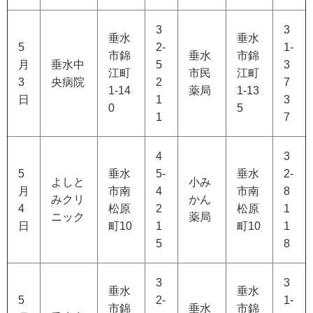
3
3
垂水
垂水
5
2-
1-
市錦
垂水
市錦
月
垂水中
5
3
江町
市民
江町
3
央病院
2
7
1-14
薬局
1-13
日
1
3
0
5
1
7
4
3
5
垂水
5-
垂水
2-
よしと
小み
月
市南
4
市南
8
みクリ
かん
4
松原
2
松原
1
ニック
薬局
日
町10
1
町10
1
5
8
3
3
垂水
垂水
5
2-
1-
市錦
垂水
市錦