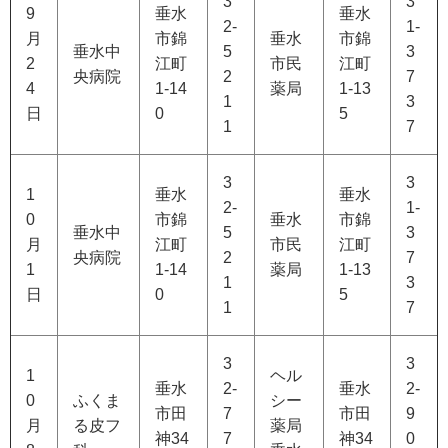
3
3
9
垂水
垂水
2-
1-
月
市錦
垂水
市錦
垂水中
5
3
2
江町
市民
江町
央病院
2
7
4
1-14
薬局
1-13
1
3
日
0
5
1
7
3
3
1
垂水
垂水
2-
1-
0
市錦
垂水
市錦
垂水中
5
3
月
江町
市民
江町
央病院
2
7
1
1-14
薬局
1-13
1
3
日
0
5
1
7
3
3
1
ヘル
垂水
2-
垂水
2-
0
ふくま
シー
市田
7
市田
9
月
る皮フ
薬局
神34
7
神34
0