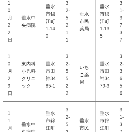
1
3
3
垂水
垂水
0
2-
1-
市錦
垂水
市錦
月
垂水中
5
3
江町
市民
江町
2
央病院
2
7
1-14
薬局
1-13
2
1
3
0
5
日
1
7
1
3
3
0
東内科
垂水
2-
垂水
2-
いち
月
小児科
市田
5
市田
3
ご薬
2
クリニ
神34
5
神34
6
局
9
ック
85-1
2
79-3
5
日
2
6
3
3
1
垂水
垂水
2-
1-
1
市錦
垂水
市錦
垂水中
5
3
月
江町
市民
江町
央病院
2
7