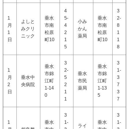
4
3
1
垂水
5-
垂水
2-
よしと
小み
月
市南
4
市南
8
みクリ
かん
1
松原
2
松原
1
ニック
薬局
日
町10
1
町10
1
5
8
3
3
垂水
垂水
1
2-
1-
市錦
垂水
市錦
月
垂水中
5
3
江町
市民
江町
2
央病院
2
7
1-14
薬局
1-13
日
1
3
0
5
1
7
3
3
1
垂水
1-
垂水
1-
ライ