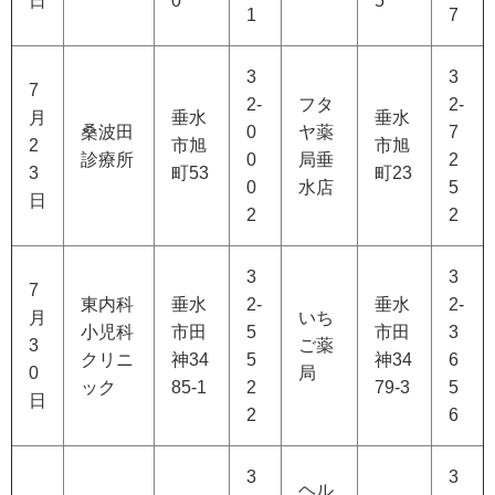
日
0
5
1
7
3
3
7
2-
フタ
2-
月
垂水
垂水
桑波田
0
ヤ薬
7
2
市旭
市旭
診療所
0
局垂
2
3
町53
町23
0
水店
5
日
2
2
3
3
7
東内科
垂水
2-
垂水
2-
月
いち
小児科
市田
5
市田
3
3
ご薬
クリニ
神34
5
神34
6
0
局
ック
85-1
2
79-3
5
日
2
6
3
3
ヘル