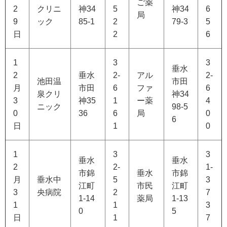
ご薬
2
クリニ
神34
5
神34
6
局
9
ック
85-1
2
79-3
5
日
2
6
1
3
3
垂水
2
垂水
2-
アル
2-
池田温
市田
月
市田
6
ファ
6
泉クリ
神34
3
神35
1
ー薬
4
ニック
98-5
0
36
6
局
0
6
日
1
0
1
3
3
垂水
垂水
2
2-
1-
市錦
垂水
市錦
月
垂水中
5
3
江町
市民
江町
3
央病院
2
7
1-14
薬局
1-13
1
1
3
0
5
日
1
7