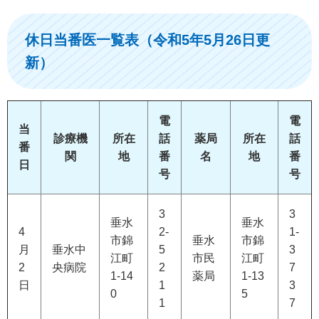
休日当番医一覧表（令和5年5月26日更
新）
電
電
当
診療機
所在
話
薬局
所在
話
番
関
地
番
名
地
番
日
号
号
3
3
垂水
垂水
4
2-
1-
市錦
垂水
市錦
月
垂水中
5
3
江町
市民
江町
2
央病院
2
7
1-14
薬局
1-13
日
1
3
0
5
1
7