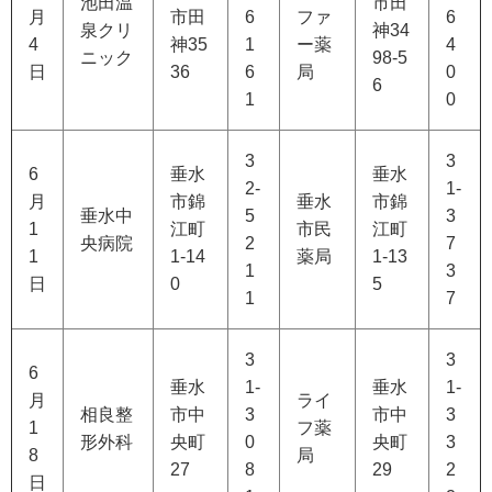
池田温
市田
月
市田
6
ファ
6
泉クリ
神34
4
神35
1
ー薬
4
ニック
98-5
日
36
6
局
0
6
1
0
3
3
6
垂水
垂水
2-
1-
月
市錦
垂水
市錦
垂水中
5
3
1
江町
市民
江町
央病院
2
7
1
1-14
薬局
1-13
1
3
日
0
5
1
7
3
3
6
垂水
1-
垂水
1-
月
ライ
相良整
市中
3
市中
3
1
フ薬
形外科
央町
0
央町
3
8
局
27
8
29
2
日