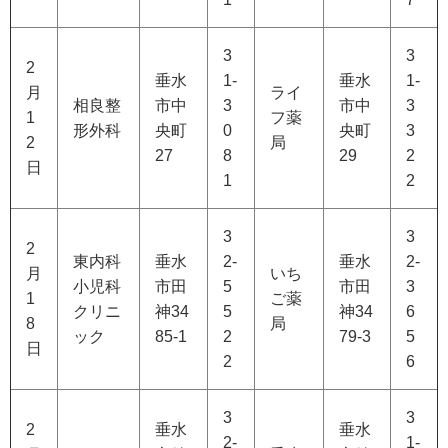
3
3
2
垂水
1-
垂水
1-
月
ライ
相良整
市中
3
市中
3
1
フ薬
形外科
央町
0
央町
3
2
局
27
8
29
2
日
1
2
3
3
2
東内科
垂水
2-
垂水
2-
月
いち
小児科
市田
5
市田
3
1
ご薬
クリニ
神34
5
神34
6
8
局
ック
85-1
2
79-3
5
日
2
6
3
3
2
垂水
垂水
2-
1-