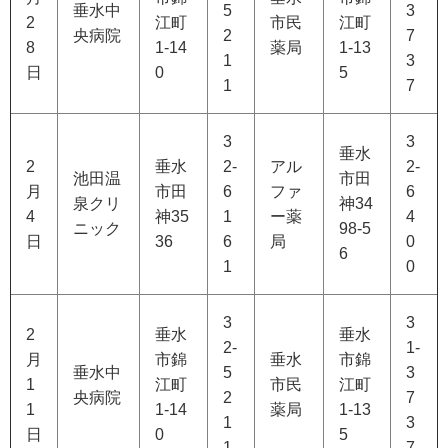
垂水中
5
3
2
江町
市民
江町
央病院
2
7
8
1-14
薬局
1-13
1
3
日
0
5
1
7
3
3
垂水
2
垂水
2-
アル
2-
池田温
市田
月
市田
6
ファ
6
泉クリ
神34
4
神35
1
ー薬
4
ニック
98-5
日
36
6
局
0
6
1
0
3
3
2
垂水
垂水
2-
1-
月
市錦
垂水
市錦
垂水中
5
3
1
江町
市民
江町
央病院
2
7
1
1-14
薬局
1-13
1
3
日
0
5
1
7