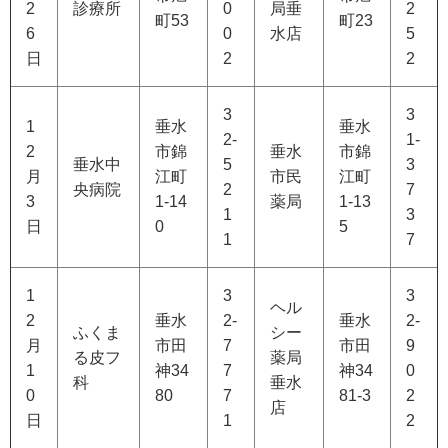
2
診療所
0
局垂
2
町53
町23
6
0
水店
5
日
2
2
3
3
1
垂水
垂水
2-
1-
2
市錦
垂水
市錦
垂水中
5
3
月
江町
市民
江町
央病院
2
7
3
1-14
薬局
1-13
1
3
日
0
5
1
7
1
3
3
ヘル
2
垂水
2-
垂水
2-
ふくま
シー
月
市田
7
市田
9
る皮フ
薬局
1
神34
7
神34
0
科
垂水
0
80
7
81-3
2
店
日
1
2