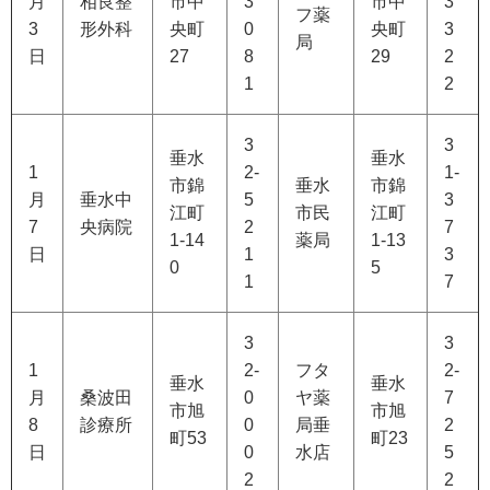
月
相良整
市中
3
市中
3
フ薬
3
形外科
央町
0
央町
3
局
日
27
8
29
2
1
2
3
3
垂水
垂水
1
2-
1-
市錦
垂水
市錦
月
垂水中
5
3
江町
市民
江町
7
央病院
2
7
1-14
薬局
1-13
日
1
3
0
5
1
7
3
3
1
2-
フタ
2-
垂水
垂水
月
桑波田
0
ヤ薬
7
市旭
市旭
8
診療所
0
局垂
2
町53
町23
日
0
水店
5
2
2