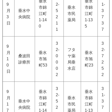
垂水
垂水
9
2-
1-
市錦
垂水
市錦
月
垂水中
5
3
江町
市民
江町
3
央病院
2
7
1-14
薬局
1-13
日
1
3
0
5
1
7
3
3
9
2-
フタ
2-
月
垂水
垂水
桑波田
0
ヤ薬
7
1
市旭
市旭
診療所
0
局垂
2
0
町53
町23
0
水店
5
日
2
2
3
3
9
垂水
垂水
2-
1-
月
市錦
垂水
市錦
垂水中
5
3
1
江町
市民
江町
央病院
2
7
7
1-14
薬局
1-13