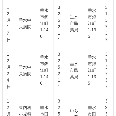
1
3
3
垂水
垂水
2
2-
1-
市錦
垂水
市錦
月
垂水中
5
3
江町
市民
江町
1
央病院
2
7
1-14
薬局
1-13
7
1
3
0
5
日
1
7
1
3
3
垂水
垂水
2
2-
1-
市錦
垂水
市錦
月
垂水中
5
3
江町
市民
江町
2
央病院
2
7
1-14
薬局
1-13
4
1
3
0
5
日
1
7
1
3
3
2
東内科
垂水
2-
垂水
2-
いち
月
小児科
市田
5
市田
3