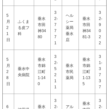
3
3
5
ヘル
垂水
2-
垂水
2-
月
ふくま
シー
市田
7
市田
9
2
る皮フ
薬局
神34
7
神34
0
1
科
垂水
80
7
81-3
2
日
店
1
2
3
3
5
垂水
垂水
2-
1-
月
市錦
垂水
市錦
垂水中
5
3
2
江町
市民
江町
央病院
2
7
8
1-14
薬局
1-13
1
3
日
0
5
1
7
3
3
垂水
6
垂水
2-
アル
2-