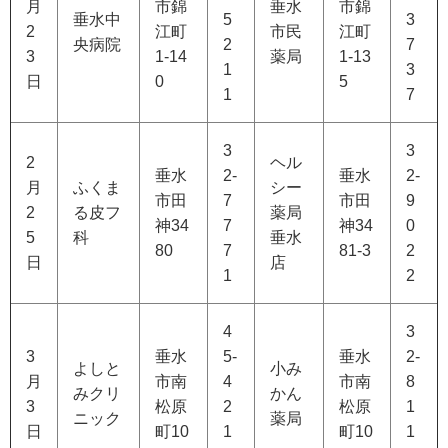
月
市錦
垂水
市錦
垂水中
5
3
2
江町
市民
江町
央病院
2
7
3
1-14
薬局
1-13
1
3
日
0
5
1
7
3
3
2
ヘル
垂水
2-
垂水
2-
月
ふくま
シー
市田
7
市田
9
2
る皮フ
薬局
神34
7
神34
0
5
科
垂水
80
7
81-3
2
日
店
1
2
4
3
3
垂水
5-
垂水
2-
よしと
小み
月
市南
4
市南
8
みクリ
かん
3
松原
2
松原
1
ニック
薬局
日
町10
1
町10
1