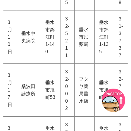
5
8
3
3
3
垂水
垂水
2-
1-
月
市錦
垂水
市錦
垂水中
5
3
1
江町
市民
江町
央病院
2
7
0
1-14
薬局
1-13
1
3
日
0
5
1
7
3
3
3
2-
フタ
2-
月
垂水
垂水
桑波田
0
ヤ薬
7
1
市旭
市旭
診療所
0
局垂
2
7
町53
町23
0
水店
5
日
2
2
3
3
3
垂水
垂水