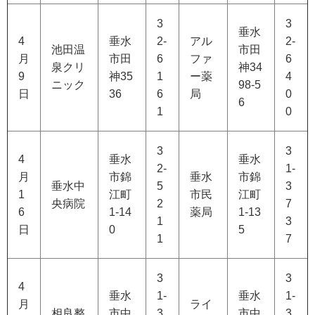
3
3
垂水
4
垂水
2-
アル
2-
池田温
市田
月
市田
6
ファ
6
泉クリ
神34
9
神35
1
ー薬
4
ニック
98-5
日
36
6
局
0
6
1
0
3
3
4
垂水
垂水
2-
1-
月
市錦
垂水
市錦
垂水中
5
3
1
江町
市民
江町
央病院
2
7
6
1-14
薬局
1-13
1
3
日
0
5
1
7
3
3
4
垂水
1-
垂水
1-
月
ライ
相良整
市中
3
市中
3