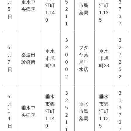
月
垂水中
5
3
江町
市民
江町
5
央病院
2
7
1-14
薬局
1-13
日
1
3
0
5
1
7
3
3
5
2-
フタ
2-
垂水
垂水
月
桑波田
0
ヤ薬
7
市旭
市旭
7
診療所
0
局垂
2
町53
町23
日
0
水店
5
2
2
3
3
5
垂水
垂水
2-
1-
月
市錦
垂水
市錦
垂水中
5
3
1
江町
市民
江町
央病院
2
7
4
1-14
薬局
1-13
1
3
日
0
5
1
7