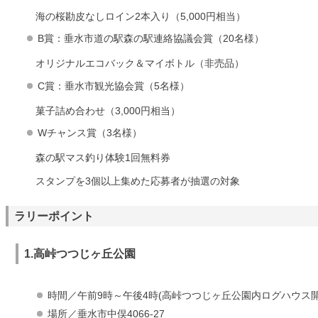
海の桜勘皮なしロイン2本入り（5,000円相当）
B賞：垂水市道の駅森の駅連絡協議会賞（20名様）
オリジナルエコバック＆マイボトル（非売品）
C賞：垂水市観光協会賞（5名様）
菓子詰め合わせ（3,000円相当）
Wチャンス賞（3名様）
森の駅マス釣り体験1回無料券
スタンプを3個以上集めた応募者が抽選の対象
ラリーポイント
1.高峠つつじヶ丘公園
時間／午前9時～午後4時(高峠つつじヶ丘公園内ログハウス開
場所／垂水市中俣4066-27