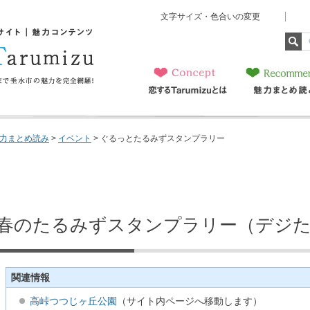
文字サイズ・色合いの変更
ト 魅力コンテンツ 恋
美味しいものから子育てま
全網羅！
恋するTarumizu
魅力まとめ読み
とは
力まとめ読み
>
イベント
> ぐるっとたるみずスタンプラリー
春のたるみずスタンプラリー（デジ
関連情報
高峠つつじヶ丘公園
（サイト内ページへ移動します）