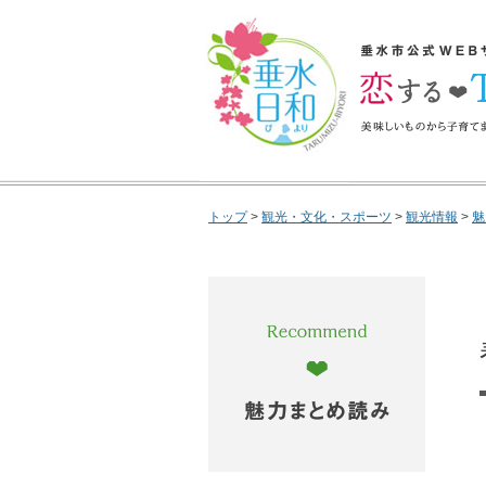
垂水日和
垂水市公式WEBサイ
するTarumizu 
で垂水市の魅力を完
トップ
>
観光・文化・スポーツ
>
観光情報
>
魅