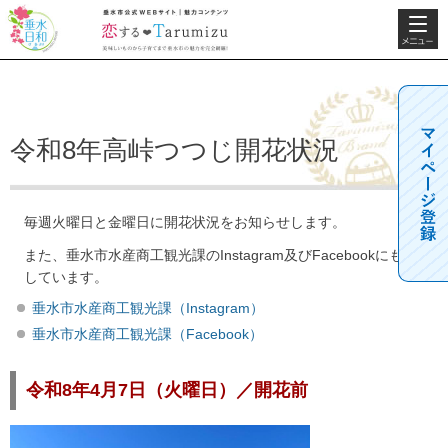
検索・共
垂水日和
垂水市公式WEBサ
通メニュ
イト 魅力コンテン
ー
ツ 恋するTarumizu
美味しいものから子
育てまで垂水市の魅
力を完全網羅！
令和8年高峠つつじ開花状況
毎週火曜日と金曜日に開花状況をお知らせします。
また、垂水市水産商工観光課のInstagram及びFacebookにも掲載
しています。
垂水市水産商工観光課（Instagram）
垂水市水産商工観光課（Facebook）
令和8年4月7日（火曜日）／開花前