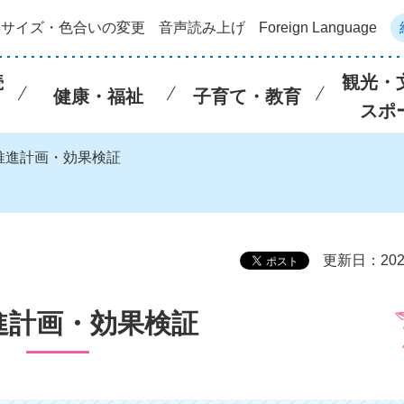
字サイズ・色合いの変更
音声読み上げ
Foreign Language
続
観光・
健康・福祉
子育て・教育
スポ
X推進計画・効果検証
更新日：202
進計画・効果検証