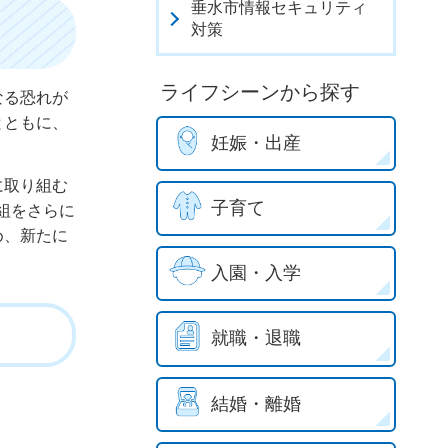
垂水市情報セキュリティ
対策
ライフシーンから探す
なる恐れが
とともに、
妊娠・出産
に取り組む
子育て
組をさらに
め、新たに
入園・入学
就職・退職
結婚・離婚