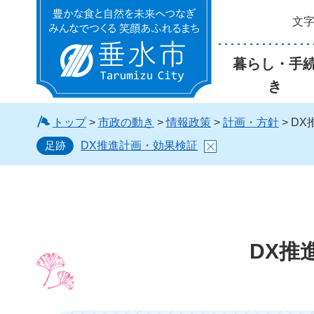
文
垂水市
暮らし・手
き
トップ
>
市政の動き
>
情報政策
>
計画・方針
> D
足跡
DX推進計画・効果検証
DX推