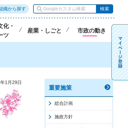
組織から探す
文化・
産業・しごと
市政の動き
ーツ
0年1月29日
重要施策
総合計画
施政方針