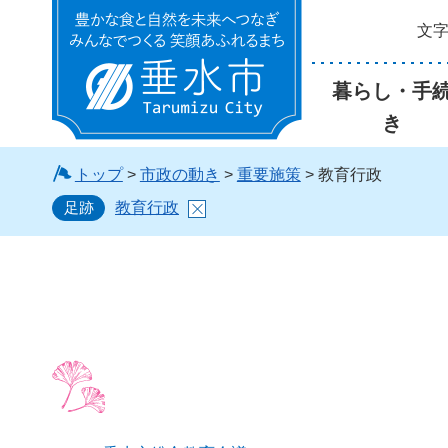
文
垂水市
暮らし・手
き
トップ
>
市政の動き
>
重要施策
> 教育行政
足跡
教育行政