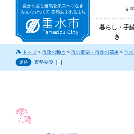
文
垂水市
暮らし・手
き
トップ
>
市政の動き
>
市の概要・市長の部屋
>
垂水
足跡
市勢要覧